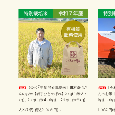
【令和7年産 特別栽培米】川村卓也さ
【令
んのお米【岩手ひとめぼれ】3kg(白米2.7
んのお米【
kg)、5kg(白米4.5kg)、10kg(白米9kg)
kg)、5kg
2,370円(税込2,559円)～
1,560円(