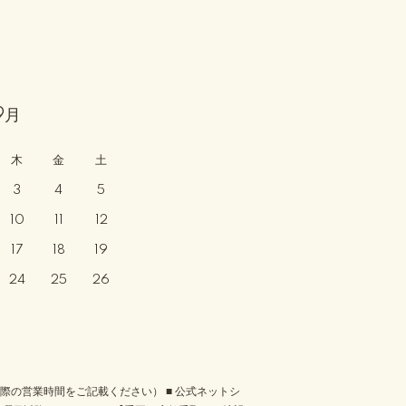
9月
木
金
土
3
4
5
10
11
12
17
18
19
24
25
26
実際の営業時間をご記載ください） ■ 公式ネットシ