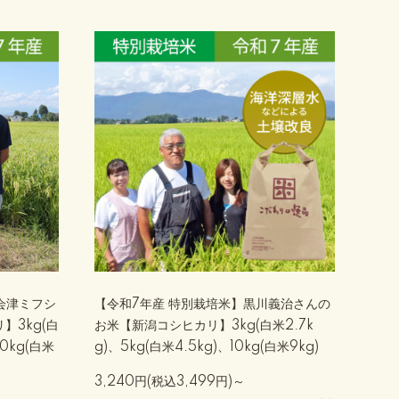
会津ミフシ
【令和7年産 特別栽培米】黒川義治さんの
】3kg(白
お米【新潟コシヒカリ】3kg(白米2.7k
10kg(白米
g)、5kg(白米4.5kg)、10kg(白米9kg)
3,240円(税込3,499円)～