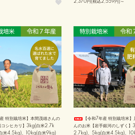
2,370円(税込2,559円)～
年産 特別栽培米】本間茂雄さんの
【令和7年産 特別栽培米】
コシヒカリ】3kg(白米2.7k
んのお米【岩手銀河のしずく】3
白米4.5kg)、10kg(白米9kg)
2.7kg)、5kg(白米4.5kg)、1