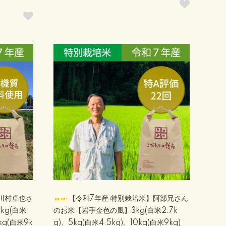
川村卓也さ
【令和7年産 特別栽培米】阿部兄さん
kg(白米
のお米【岩手金色の風】3kg(白米2.7k
0kg(白米9k
g)、5kg(白米4.5kg)、10kg(白米9kg)