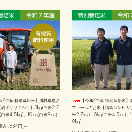
和7年産 特別栽培米】川村卓也さ
【令和7年産 特別栽培米】
岩手ササニシキ】3kg(白米2.7
ファームのお米【福島コシヒカリ
(白米4.5kg)、10kg(白米9kg)
米2.7kg)、5kg(白米4.5kg)、
9kg)
税込1,684円)～