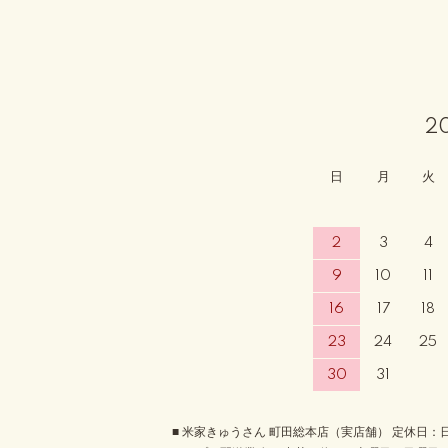
2
日
月
火
2
3
4
9
10
11
16
17
18
23
24
25
30
31
■ 米家きゅうさん 町田総本店（実店舗） 定休日：