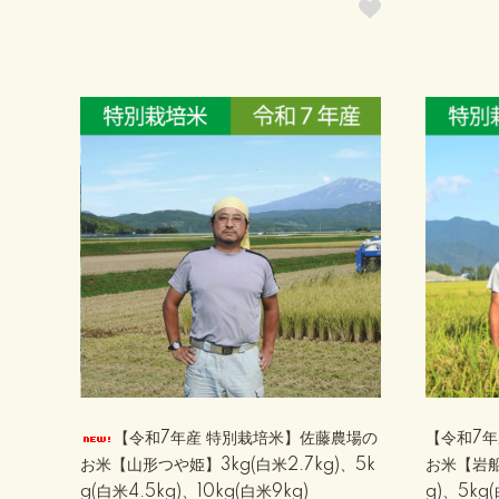
【令和7年産 特別栽培米】佐藤農場の
【令和7
お米【山形つや姫】3kg(白米2.7kg)、5k
お米【岩船
g(白米4.5kg)、10kg(白米9kg)
g)、5kg(