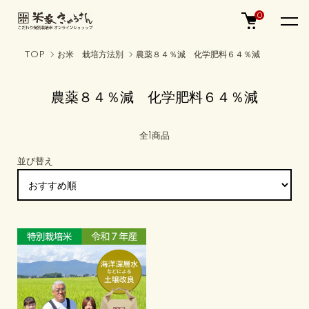
0
TOP
お米 栽培方法別
農薬８４％減 化学肥料６４％減
農薬８４％減 化学肥料６４％減
全1商品
並び替え