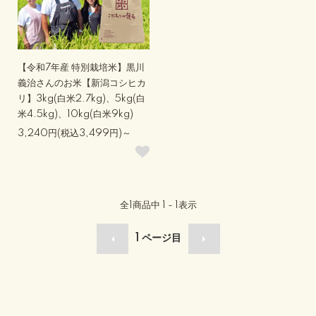
【令和7年産 特別栽培米】黒川
義治さんのお米【新潟コシヒカ
リ】3kg(白米2.7kg)、5kg(白
米4.5kg)、10kg(白米9kg)
3,240円(税込3,499円)～
全
1
商品中
1 - 1
表示
1
ページ目