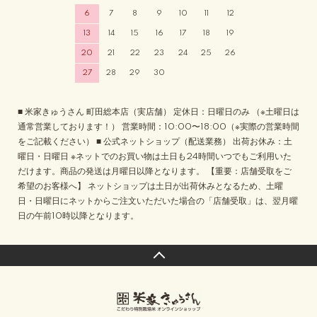
6
7
8
9
10
11
12
13
14
15
16
17
18
19
20
21
22
23
24
25
26
27
28
29
30
■ 米家きゅうさん 町田総本店（実店舗） 定休日：日曜日のみ （※土曜日は
通常営業しております！） 営業時間：10:00〜18:00（※実際の営業時間
をご記載ください） ■ 公式ネットショップ（配送業務） 出荷お休み：土
曜日・日曜日 ※ネットでのお買い物は土日も24時間いつでもご利用いた
だけます。商品の発送は月曜日以降となります。 【重要：店舗受取をご
希望のお客様へ】 ネットショップは土日が出荷休みとなるため、土曜
日・日曜日にネットからご注文いただいた場合の「店舗受取」は、翌月曜
日の午前10時以降となります。