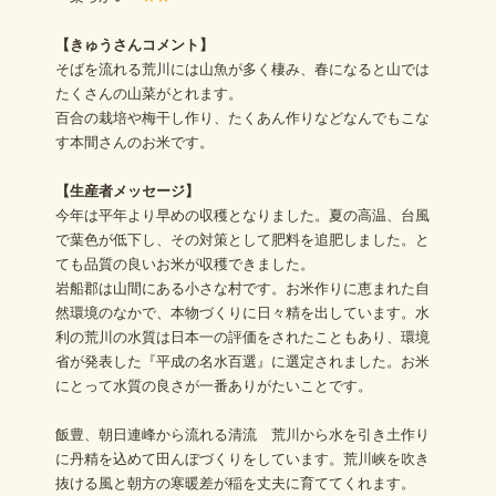
【きゅうさんコメント】
そばを流れる荒川には山魚が多く棲み、春になると山では
たくさんの山菜がとれます。
百合の栽培や梅干し作り、たくあん作りなどなんでもこな
す本間さんのお米です。
【生産者メッセージ】
今年は平年より早めの収穫となりました。夏の高温、台風
で葉色が低下し、その対策として肥料を追肥しました。と
ても品質の良いお米が収穫できました。
岩船郡は山間にある小さな村です。お米作りに恵まれた自
然環境のなかで、本物づくりに日々精を出しています。水
利の荒川の水質は日本一の評価をされたこともあり、環境
省が発表した『平成の名水百選』に選定されました。お米
にとって水質の良さが一番ありがたいことです。
飯豊、朝日連峰から流れる清流 荒川から水を引き土作り
に丹精を込めて田んぼづくりをしています。荒川峡を吹き
抜ける風と朝方の寒暖差が稲を丈夫に育ててくれます。