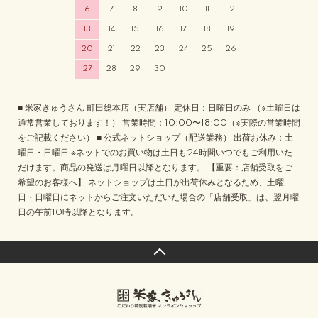
6
7
8
9
10
11
12
13
14
15
16
17
18
19
20
21
22
23
24
25
26
27
28
29
30
■ 米家きゅうさん 町田総本店（実店舗） 定休日：日曜日のみ （※土曜日は
通常営業しております！） 営業時間：10:00〜18:00（※実際の営業時間
をご記載ください） ■ 公式ネットショップ（配送業務） 出荷お休み：土
曜日・日曜日 ※ネットでのお買い物は土日も24時間いつでもご利用いた
だけます。商品の発送は月曜日以降となります。 【重要：店舗受取をご
希望のお客様へ】 ネットショップは土日が出荷休みとなるため、土曜
日・日曜日にネットからご注文いただいた場合の「店舗受取」は、翌月曜
日の午前10時以降となります。