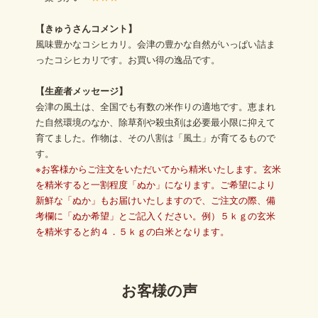
【きゅうさんコメント】
風味豊かなコシヒカリ。会津の豊かな自然がいっぱい詰ま
ったコシヒカリです。お買い得の逸品です。
【生産者メッセージ】
会津の風土は、全国でも有数の米作りの適地です。恵まれ
た自然環境のなか、除草剤や殺虫剤は必要最小限に抑えて
育てました。作物は、その八割は「風土」が育てるもので
す。
※お客様からご注文をいただいてから精米いたします。玄米
を精米すると一割程度「ぬか」になります。ご希望により
新鮮な「ぬか」もお届けいたしますので、ご注文の際、備
考欄に「ぬか希望」とご記入ください。例）５ｋｇの玄米
を精米すると約４．５ｋｇの白米となります。
お客様の声