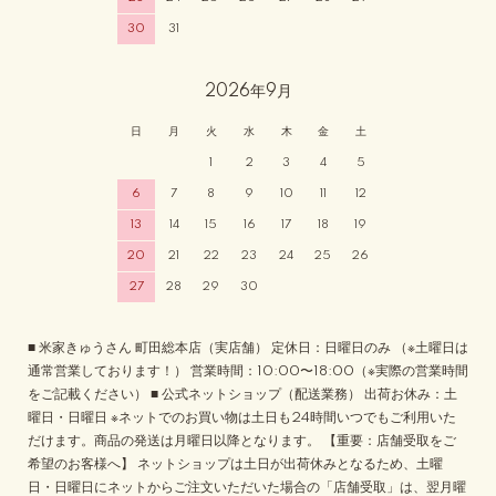
30
31
2026年9月
日
月
火
水
木
金
土
1
2
3
4
5
6
7
8
9
10
11
12
13
14
15
16
17
18
19
20
21
22
23
24
25
26
27
28
29
30
■ 米家きゅうさん 町田総本店（実店舗） 定休日：日曜日のみ （※土曜日は
通常営業しております！） 営業時間：10:00〜18:00（※実際の営業時間
をご記載ください） ■ 公式ネットショップ（配送業務） 出荷お休み：土
曜日・日曜日 ※ネットでのお買い物は土日も24時間いつでもご利用いた
だけます。商品の発送は月曜日以降となります。 【重要：店舗受取をご
希望のお客様へ】 ネットショップは土日が出荷休みとなるため、土曜
日・日曜日にネットからご注文いただいた場合の「店舗受取」は、翌月曜