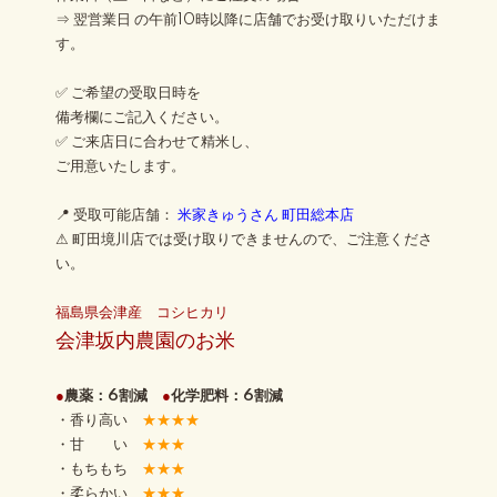
⇒ 翌営業日 の午前10時以降に店舗でお受け取りいただけま
す。
✅ ご希望の受取日時を
備考欄にご記入ください。
✅ ご来店日に合わせて精米し、
ご用意いたします。
📍 受取可能店舗：
米家きゅうさん 町田総本店
⚠ 町田境川店では受け取りできませんので、ご注意くださ
い。
福島県会津産 コシヒカリ
会津坂内農園のお米
●
農薬：6割減
●
化学肥料：6割減
・香り高い
★★★★
・甘 い
★★★
・もちもち
★★★
・柔らかい
★★★