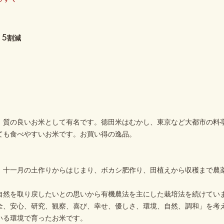
：5割減
、質の良いお米として有名です。徳田米はむかし、東京など大都市の料
ても食べやすいお米です。お買い得の逸品。
。十一月の土作りからはじまり、ボカシ肥作り、田植えから収穫まで農
自然を取り戻したいとの思いから有機農法を主にした栽培法を続けてい
全、安心、研究、観察、喜び、幸せ、優しさ、環境、自然、調和」を考
いる環境で育ったお米です。