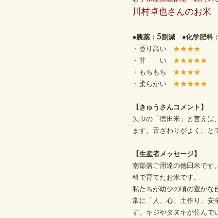
川村卓也さんのお米
●
農薬：5割減
●
化学肥料
・香り高い
★★★★
・甘 い
★★★★★
・もちもち
★★★★
・柔らかい
★★★★★
【きゅうさんコメント】
矢巾の「徳田米」と言えば
ます。舌ざわりがよく、と
【生産者メッセージ】
南部藩ご用達の徳田米です
料で育てたお米です。
私たちが幼少の頃の豊かな
常に「人、心、土作り、安
す。キジやタヌキが住んで