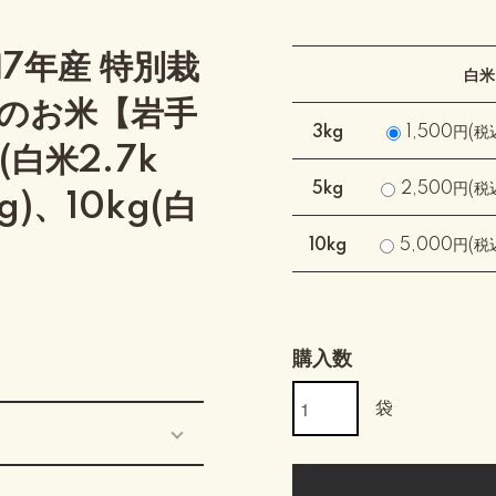
7年産 特別栽
白米
のお米【岩手
3kg
1,500円(税
白米2.7k
5kg
2,500円(税
g)、10kg(白
10kg
5,000円(税
購入数
袋