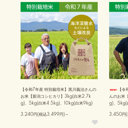
【令和7年産 特別栽培米】黒川義治さんの
【令
お米【新潟コシヒカリ】3kg(白米2.7k
んのお米【
g)、5kg(白米4.5kg)、10kg(白米9kg)
g)、5kg(
3,240円(税込3,499円)～
3,450円