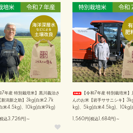
和7年産 特別栽培米】黒川義治さ
【令和7年産 特別栽培米】
新潟新之助】3kg(白米2.7k
んのお米【岩手ササニシキ】3kg
白米4.5kg)、10kg(白米9kg)
kg)、5kg(白米4.5kg)、10kg
(税込3,726円)～
1,560円(税込1,684円)～