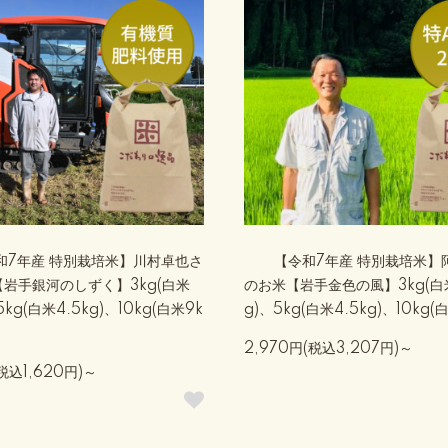
和7年産 特別栽培米】川村卓也さ
【令和7年産 特別栽培米】
岩手銀河のしずく】3kg(白米
のお米【岩手金色の風】3kg(白米
5kg(白米4.5kg)、10kg(白米9k
g)、5kg(白米4.5kg)、10kg(
2,970円(税込3,207円)～
(税込1,620円)～