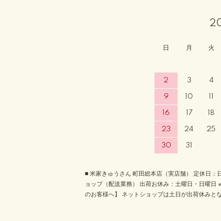
2
日
月
火
2
3
4
9
10
11
16
17
18
23
24
25
30
31
■ 米家きゅうさん 町田総本店（実店舗） 定休日：
ョップ（配送業務） 出荷お休み：土曜日・日曜日
のお客様へ】 ネットショップは土日が出荷休みと