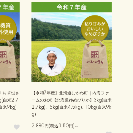
川村卓也さ
【令和7年産】北海道むかわ町｜内海ファ
(白米2.7
ームのお米【北海道ゆめぴりか】3kg(白米
(白米9kg)
2.7kg)、5kg(白米4.5kg)、10kg(白米9k
g)
2,880円(税込3,110円)～