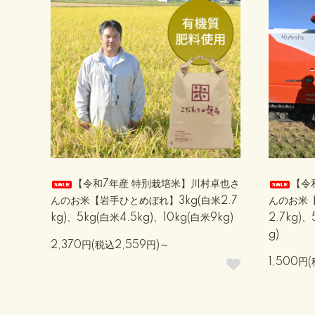
【令和7年産 特別栽培米】川村卓也さ
【令
んのお米【岩手ひとめぼれ】3kg(白米2.7
んのお米【
kg)、5kg(白米4.5kg)、10kg(白米9kg)
2.7kg)、
g)
2,370円(税込2,559円)～
1,500円