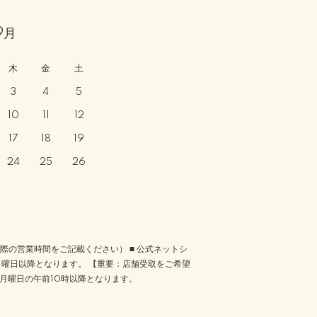
9月
木
金
土
3
4
5
10
11
12
17
18
19
24
25
26
実際の営業時間をご記載ください） ■ 公式ネットシ
月曜日以降となります。 【重要：店舗受取をご希望
月曜日の午前10時以降となります。