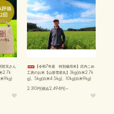
阿部兄さん
【令和7年産 特別栽培米】庄内こめ
2.7k
工房のお米【山形雪若丸】3kg(白米2.7k
白米9kg)
g)、5kg(白米4.5kg)、10kg(白米9kg)
2,310円(税込2,494円)～